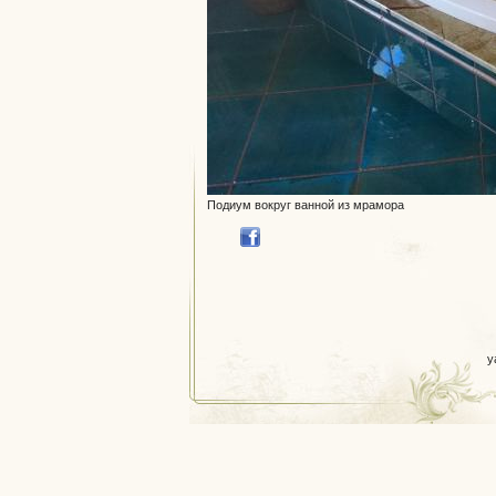
Подиум вокруг ванной из мрамора
y