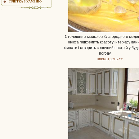
ПЛИТКА З КАМЕНЮ
Столешня з мийкою з благородного медо
онікса підкрелить красоту інтер'єру ван
кімнати і створить сонячний настрій у буд
погоду.
посмотреть >>