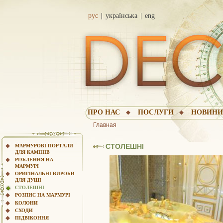
рус
українська
eng
ПРО НАС
ПОСЛУГИ
НОВИН
Главная
СТОЛЕШНІ
МАРМУРОВІ ПОРТАЛИ
ДЛЯ КАМІНІВ
РІЗБЛЕННЯ НА
МАРМУРІ
ОРИГІНАЛЬНІ ВИРОБИ
ДЛЯ ДУШІ
СТОЛЕШНІ
РОЗПИС НА МАРМУРІ
КОЛОНИ
СХОДИ
ПІДВІКОННЯ