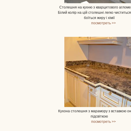
Столешня на кухню з кварцитового агломе
Білий колір на цій столешні легко чиститься
боїться жиру і хімії
посмотреть >>
Кухона столешня з марамору з вставкою он
підсвіткою
посмотреть >>