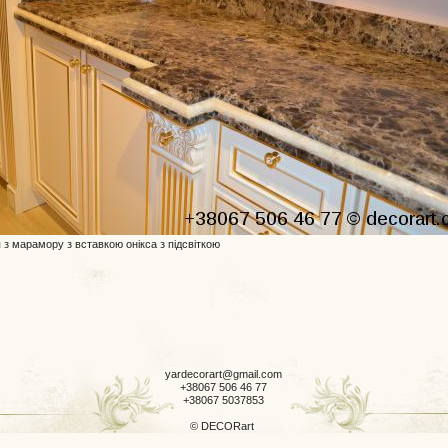
з марамору з вставкою онікса з підсвіткою
yardecorart@gmail.com
+38067 506 46 77
+38067 5037853
© DECORart