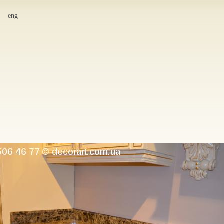
а
eng