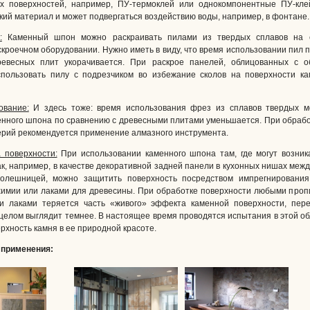
х поверхностей, например, ПУ-термоклей или однокомпонентные ПУ-кле
ий материал и может подвергаться воздействию воды, например, в фонтане.
:
Каменный шпон можно раскраивать пилами из твердых сплавов на 
кроечном оборудовании. Нужно иметь в виду, что время использовании пил 
ревесных плит укорачивается. При раскрое панелей, облицованных с о
пользовать пилу с подрезчиком во избежание сколов на поверхности ка
ование:
И здесь тоже: время использования фрез из сплавов твердых м
енного шпона по сравнению с древесными плитами уменьшается. При обраб
ерий рекомендуется применение алмазного инструмента.
 поверхности:
При использовании каменного шпона там, где могут возни
ак, например, в качестве декоративной задней панели в кухонных нишах меж
олешницей, можно защитить поверхность посредством импрегнирования
химии или лаками для древесины. При обработке поверхности любыми пр
и лаками теряется часть «живого» эффекта каменной поверхности, пере
целом выглядит темнее. В настоящее время проводятся испытания в этой об
рхность камня в ее природной красоте.
применения: