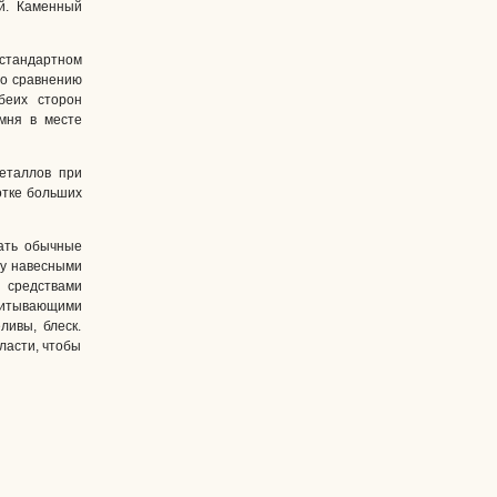
й. Каменный
стандартном
по сравнению
беих сторон
мня в месте
еталлов при
отке больших
кать обычные
ду навесными
 средствами
опитывающими
ливы, блеск.
ласти, чтобы