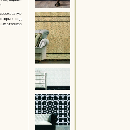
и.
роховатую
которые под
ных оттенков