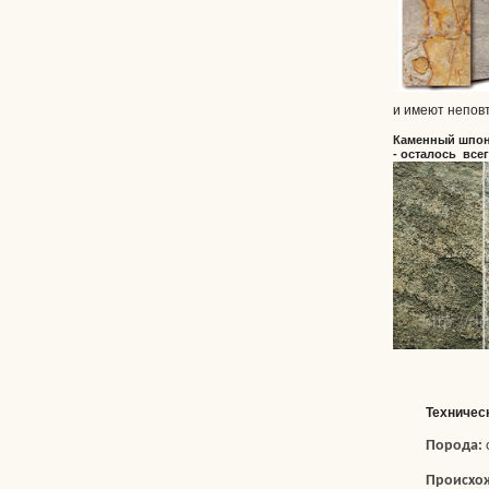
и имеют непов
Каменный шпон 
- осталось всег
Техничес
Порода:
Происхо