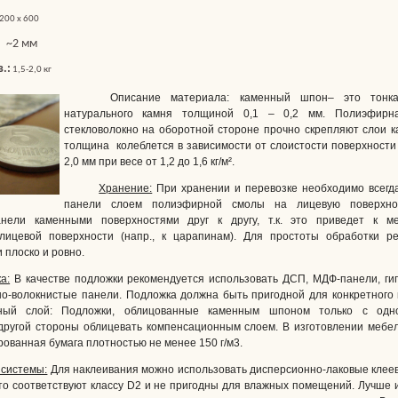
200 х 600
:
~2 мм
.:
1,5-2,0 кг
Описание материала: каменный шпон– это тонка
натурального камня толщиной 0,1 – 0,2 мм. Полиэфирн
стекловолокно на оборотной стороне прочно скрепляют слои 
толщина колеблется в зависимости от слоистости поверхности 
2,0 мм при весе от 1,2 до 1,6 кг/м².
Хранение:
При хранении и перевозке необходимо всегд
панели слоем полиэфирной смолы на лицевую поверхнос
анели каменными поверхностями друг к другу, т.к. это приведет к ме
ицевой поверхности (напр., к царапинам). Для простоты обработки ре
 плоско и ровно.
а:
В качестве подложки рекомендуется использовать ДСП, МДФ-панели, ги
но-волокнистые панели. Подложка должна быть пригодной для конкретного
ный слой: Подложки, облицованные каменным шпоном только с одн
другой стороны облицевать компенсационным слоем. В изготовлении мебе
ованная бумага плотностью не менее 150 г/м3.
 системы:
Для наклеивания можно использовать дисперсионно-лаковые клее
что соответствуют классу D2 и не пригодны для влажных помещений. Лучше 