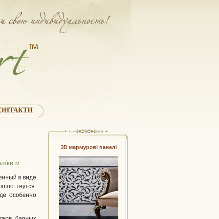
ОНТАКТИ
3D мармурові панелі
л/кв.м
енный в виде
рошо гнутся.
где особенно
лков, барных