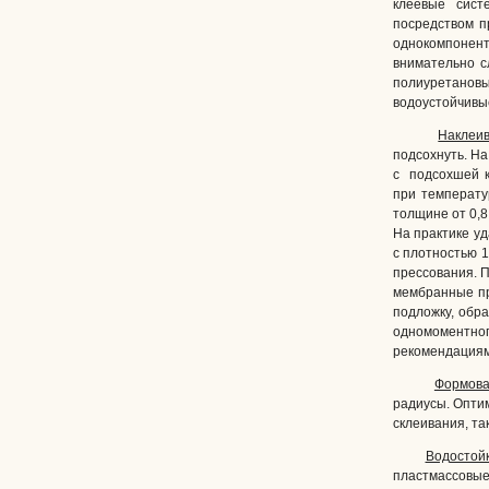
клеевые сист
посредством п
однокомпонен
внимательно с
полиуретанов
водоустойчивые
Наклеив
подсохнуть. Н
с подсохшей к
при температу
толщине от 0,8
На практике у
с плотностью 1
прессования. П
мембранные пр
подложку, обр
одномоментног
рекомендациям
Формова
радиусы. Опти
склеивания, та
Водостойк
пластмассовые