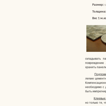
Размер:
1
Толщина
Вес 1 м.кв
складывать п
повреждению л
хранить панели
Подложк
легкие цемент
Компенсацион
необходимо с 
быть импрегнир
Клеевые
но только те, 