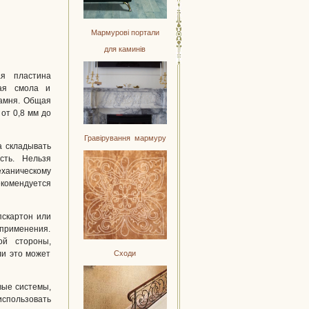
Мармурові портали
для
каминів
я пластина
ая смола и
камня. Общая
от 0,8 мм до
Гравірування мармуру
а складывать
ть. Нельзя
ханическому
комендуется
пскартон или
 применения.
ой стороны,
ли это может
Сходи
вые системы,
использовать