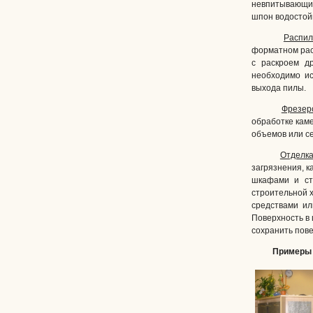
невпитывающи
шпон водостойк
Распил
форматном рас
с раскроем д
необходимо ис
выхода пилы.
Фрезер
обработке кам
объемов или с
Отделка
загрязнения, к
шкафами и ст
строительной 
средствами ил
Поверхность в 
сохранить пове
Примеры 