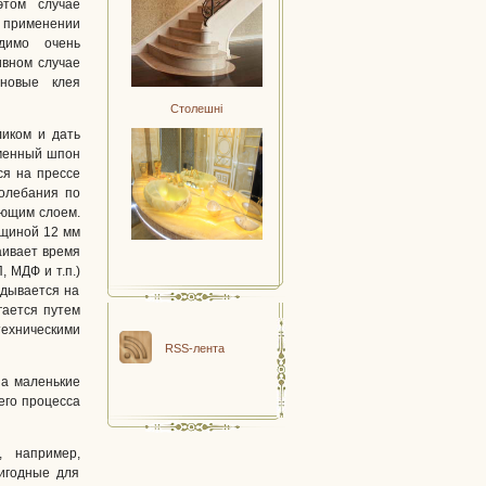
этом случае
 применении
одимо очень
ивном случае
ановые клея
Столешні
иком и дать
аменный шпон
ся на прессе
колебания по
ующим слоем.
лщиной 12 мм
аивает время
 МДФ и т.п.)
адывается на
гается путем
техническими
RSS-лента
на маленькие
его процесса
 например,
игодные для