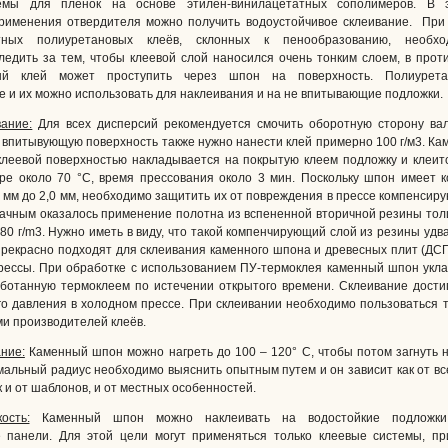
емы для пленок на основе этилен-винилацетатных сополимеров. В 
рименения отвердителя можно получить водоустойчивое склеивание. При
тных полиуретановых клеёв, склонных к пенообразованию, необх
ледить за тем, чтобы клеевой слой наносился очень тонким слоем, в прот
ый клей может проступить через шпон на поверхность. Полиурет
 и их можно использовать для наклеивания и на не впитывающие подложки.
ание:
Для всех дисперсий рекомендуется смочить оборотную сторону вал
а впитывующую поверхность также нужно нанести клей примерно 100 г/м3. К
леевой поверхностью накладывается на покрытую клеем подложку и клеит
ре около 70 °C, время прессования около 3 мин. Поскольку шпон имеет 
 мм до 2,0 мм, необходимо защитить их от повреждения в прессе компенсир
дачным оказалось применение полотна из вспененной вторичной резины то
80 г/m3. Нужно иметь в виду, что такой компенчирующий слой из резины удв
рекрасно подходят для склеивания каменного шпона и древесных плит (ДСП,
ессы. При обработке с использованием ПУ-термоклея каменный шпон укл
аботанную термоклеем по истечении открытого времени. Склеивание дости
о давления в холодном прессе. При склеивании необходимо пользоваться 
и производителей клеёв.
ние:
Каменный шпон можно нагреть до 100 – 120° C, чтобы потом загнуть 
мальный радиус необходимо выяснить опытным путем и он зависит как от вс
к и от шаблонов, и от местных особенностей.
ость:
Каменный шпон можно наклеивать на водостойкие подложки,
 панели. Для этой цели могут применяться только клеевые системы, пр