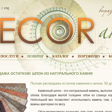
а
eng
ПОСЛУГИ
НОВИНИ
КАТАЛОГ
ПОРТФОЛІО
К
ДАЖА ОСТАТКОВ! ШПОН ИЗ НАТУРАЛЬНОГО КАМНЯ
Полная распродажа остатков каменного шпона: 50 до
Каменный шпон - это натуральный камень, выполн
обоев. Благодаря малой толщине обои из сланца хо
Небольшой вес позволяет использовать камень там, 
важны критерии по весу.
Обои великолепно подходят для стен, полов, пото